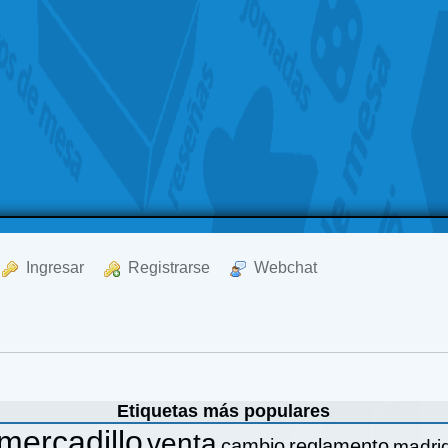
  Ingresar
  Registrarse
  Webchat
Etiquetas más populares
mercadillo
venta
cambio
reglamento
madri