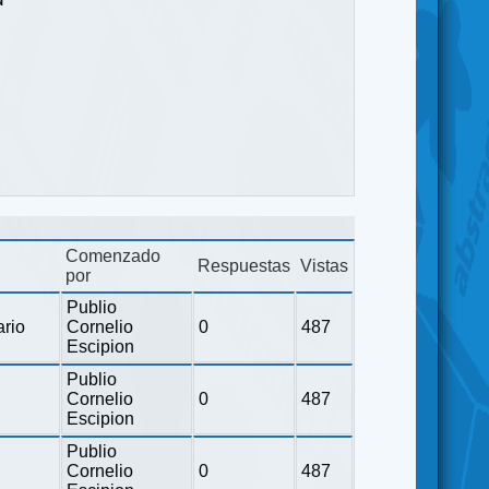
Comenzado
Respuestas
Vistas
por
Publio
ario
Cornelio
0
487
Escipion
Publio
Cornelio
0
487
Escipion
Publio
Cornelio
0
487