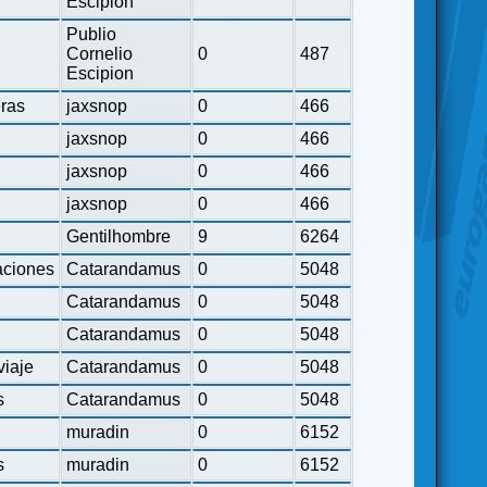
Escipion
Publio
Cornelio
0
487
Escipion
eras
jaxsnop
0
466
jaxsnop
0
466
jaxsnop
0
466
jaxsnop
0
466
Gentilhombre
9
6264
ciones
Catarandamus
0
5048
Catarandamus
0
5048
Catarandamus
0
5048
viaje
Catarandamus
0
5048
s
Catarandamus
0
5048
muradin
0
6152
s
muradin
0
6152