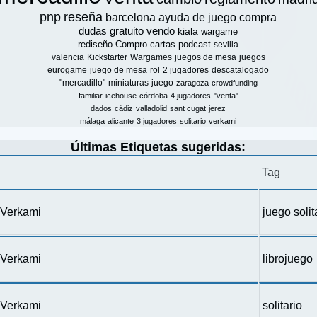
pnp
reseña
barcelona
ayuda de juego
compra
dudas
gratuito
vendo
kiala
wargame
rediseño
Compro
cartas
podcast
sevilla
valencia
Kickstarter
Wargames
juegos de mesa
juegos
eurogame
juego de mesa
rol
2 jugadores
descatalogado
"mercadillo"
miniaturas
juego
zaragoza
crowdfunding
familiar
icehouse
córdoba
4 jugadores
"venta"
dados
cádiz
valladolid
sant cugat
jerez
málaga
alicante
3 jugadores
solitario
verkami
Últimas Etiquetas sugeridas:
Tag
n Verkami
juego solit
n Verkami
librojuego
n Verkami
solitario