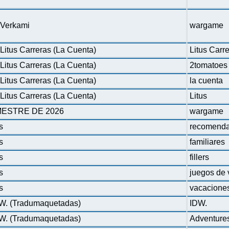
n Verkami
wargame
Litus Carreras (La Cuenta)
Litus Carr
Litus Carreras (La Cuenta)
2tomatoes
Litus Carreras (La Cuenta)
la cuenta
Litus Carreras (La Cuenta)
Litus
ESTRE DE 2026
wargame
s
recomenda
s
familiares
s
fillers
s
juegos de 
s
vacacione
DW. (Tradumaquetadas)
IDW.
DW. (Tradumaquetadas)
Adventure