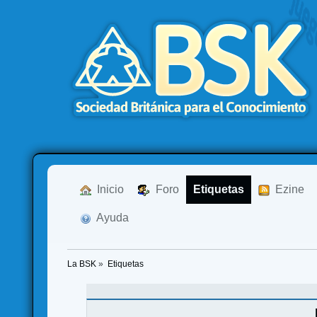
  Inicio
  Foro
Etiquetas
  Ezine
  Ayuda
La BSK
»
Etiquetas