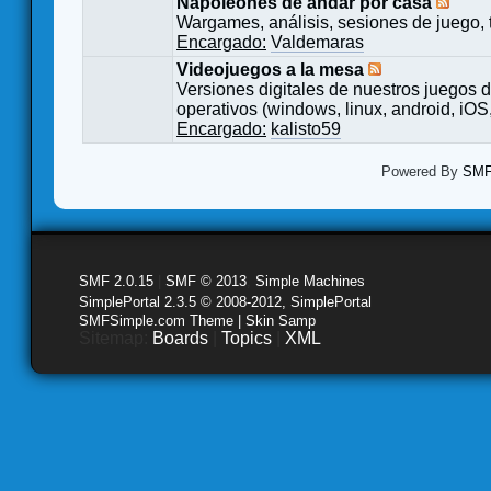
Napoleones de andar por casa
Wargames, análisis, sesiones de juego, 
Encargado:
Valdemaras
Videojuegos a la mesa
Versiones digitales de nuestros juegos d
operativos (windows, linux, android, iOS,
Encargado:
kalisto59
Powered By
SMF 
SMF 2.0.15
|
SMF © 2013
,
Simple Machines
SimplePortal 2.3.5 © 2008-2012, SimplePortal
SMFSimple.com Theme | Skin Samp
Sitemap:
Boards
|
Topics
|
XML