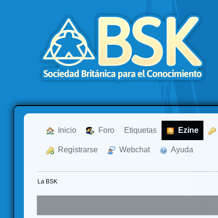
  Inicio
  Foro
Etiquetas
  Ezine
  Registrarse
  Webchat
  Ayuda
La BSK