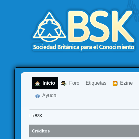
  Inicio
  Foro
Etiquetas
  Ezine
  Ayuda
La BSK
Créditos