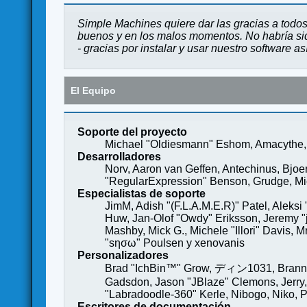
Simple Machines quiere dar las gracias a todos
buenos y en los malos momentos. No habría sido
- gracias por instalar y usar nuestro software a
El Equipo
Soporte del proyecto
Michael "Oldiesmann" Eshom, Amacythe, 
Desarrolladores
Norv, Aaron van Geffen, Antechinus, Bjoe
"RegularExpression" Benson, Grudge, Mich
Especialistas de soporte
JimM, Adish "(F.L.A.M.E.R)" Patel, Aleksi
Huw, Jan-Olof "Owdy" Eriksson, Jeremy "je
Mashby, Mick G., Michele "Illori" Davis, 
"sησω" Poulsen y xenovanis
Personalizadores
Brad "IchBin™" Grow, ディン1031, Brannon 
Gadsdon, Jason "JBlaze" Clemons, Jerry,
"Labradoodle-360" Kerle, Nibogo, Niko, P
Escritores de documentación