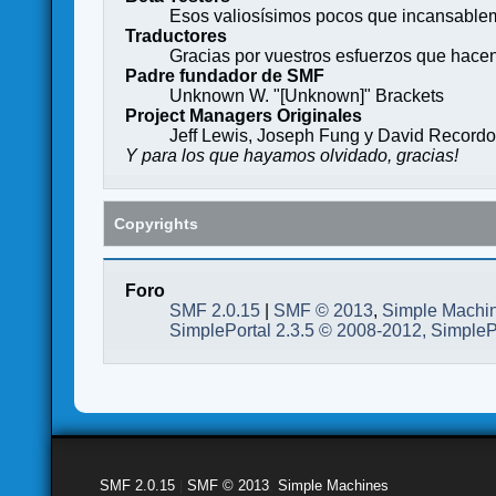
Esos valiosísimos pocos que incansableme
Traductores
Gracias por vuestros esfuerzos que hace
Padre fundador de SMF
Unknown W. "[Unknown]" Brackets
Project Managers Originales
Jeff Lewis, Joseph Fung y David Record
Y para los que hayamos olvidado, gracias!
Copyrights
Foro
SMF 2.0.15
|
SMF © 2013
,
Simple Machi
SimplePortal 2.3.5 © 2008-2012, SimpleP
SMF 2.0.15
|
SMF © 2013
,
Simple Machines