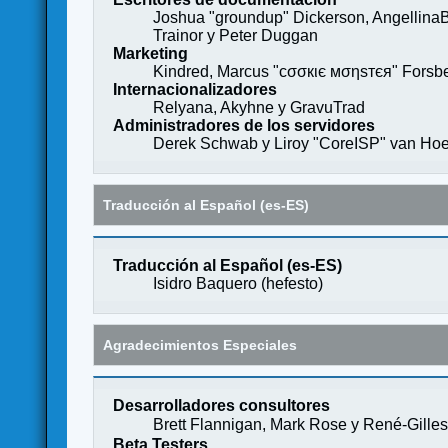
Joshua "groundup" Dickerson, AngellinaB
Trainor y Peter Duggan
Marketing
Kindred, Marcus "cσσкιє мσηѕтєя" Forsber
Internacionalizadores
Relyana, Akyhne y GravuTrad
Administradores de los servidores
Derek Schwab y Liroy "CoreISP" van Hoe
Traducción al Español (es-ES)
Traducción al Español (es-ES)
Isidro Baquero (
hefesto
)
Agradecimientos Especiales
Desarrolladores consultores
Brett Flannigan, Mark Rose y René-Gille
Beta Testers