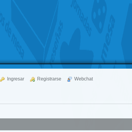
  Ingresar
  Registrarse
  Webchat