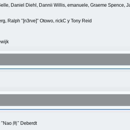
elle, Daniel Diehl, Dannii Willis, emanuele, Graeme Spence, 
g, Ralph "[n3rve]" Otowo, rickC y Tony Reid
wijk
s "Nao 尚" Deberdt