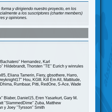
forma y dirigiendo nuestro proyecto, en los
cialmente a los suscriptores (charter members)
res y opiniones.
ayBachatero" Hernandez, Karl
" Hildebrandt, Thorsten "TE" Eurich y winrules
85, Eliana Tamerin, Fiery, gbsothere, Harro,
yknight17" Hou, KGIII, Kill Em All, Mattitude,
ge" Dhima, Rumbaar, Pitti, RedOne, S-Ace, Wade
Blaber, Daniel15, Eren Yasarkurt, Gary M.
 Matt "SlammedDime" Zuba, Matthew
an y Joey "Tyrsson" Smith