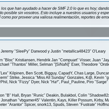
 los que han ayudado a hacer de SMF 2.0 lo que es hoy; dando 
 posible sin vosotros. Esto incluye a nuestros usuarios y espe
sí como por proveer una valiosa realimentación, reportes de erro
Jeremy "SleePy" Darwood y Justin "metallica48423" O'Leary
rn "Bloc" Kristiansen, Hendrik Jan "Compuart" Visser, Juan "J
ael "Thantos" Miller, Selman "[SiNaN]" Eser, Theodore "Orstio
 "Lex" Kilpinen, Ben Scott, Bigguy, CapadY, Chas Large, Duncan
rm" Strike, Jessica "Miss All Sunday" Gonzales, K@, Kevin "gre
MrPhil, Nick "Fizzy" Dyer, Nick "Ha²", Paul_Pauline, Piro "Sar
"B" Hall, Bryan "Runic" Deakin, Bulakbol, Colin "Shadow82x" 
 Jonathan "vbgamer45" Valentin, Kays, Killer Possum, Kirby,
eter "Arantor" Spicer, snork13, Spuds, Steven "Fustrate" Hoffm