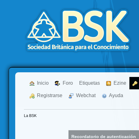
  Inicio
  Foro
Etiquetas
  Ezine
  Registrarse
  Webchat
  Ayuda
La BSK
Recordatorio de autenticación