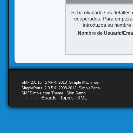
Si ha olvidado sus detalles
recuperados. Para empezar 
introduzca su nombre d
Nombre de Usuario/Emai
SMF 2.0.15
|
SMF © 2013
,
Simple Machines
SimplePortal 2.3.5 © 2008-2012, SimplePortal
SMFSimple.com Theme | Skin Samp
Sitemap:
Boards
|
Topics
|
XML