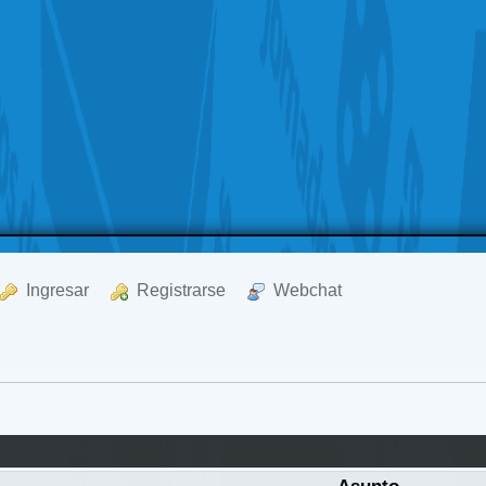
  Ingresar
  Registrarse
  Webchat