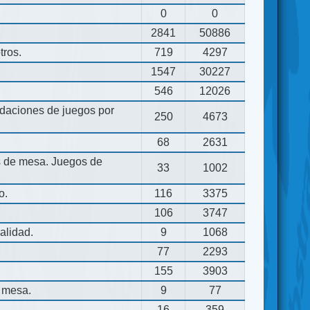
0
0
2841
50886
tros.
719
4297
1547
30227
546
12026
aciones de juegos por
250
4673
68
2631
os de mesa. Juegos de
33
1002
o.
116
3375
106
3747
alidad.
9
1068
77
2293
155
3903
 mesa.
9
77
16
359