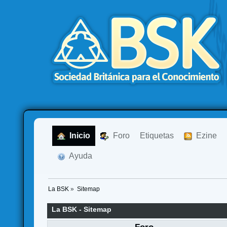
  Inicio
  Foro
Etiquetas
  Ezine
  Ayuda
La BSK
»
Sitemap
La BSK - Sitemap