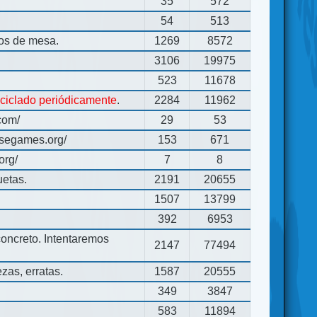
35
572
54
513
gos de mesa.
1269
8572
3106
19975
523
11678
eciclado periódicamente
.
2284
11962
com/
29
53
usegames.org/
153
671
org/
7
8
uetas.
2191
20655
1507
13799
392
6953
concreto. Intentaremos
2147
77494
zas, erratas.
1587
20555
349
3847
583
11894