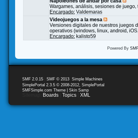
Napoleones de andar por casa
Wargames, análisis, sesiones de juego, 
Encargado:
Valdemaras
Videojuegos a la mesa
Versiones digitales de nuestros juegos d
operativos (windows, linux, android, iOS,
Encargado:
kalisto59
Powered By
SMF 
SMF 2.0.15
|
SMF © 2013
,
Simple Machines
SimplePortal 2.3.5 © 2008-2012, SimplePortal
SMFSimple.com Theme | Skin Samp
Sitemap:
Boards
|
Topics
|
XML