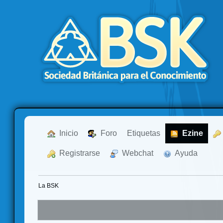
  Inicio
  Foro
Etiquetas
  Ezine
  Registrarse
  Webchat
  Ayuda
La BSK