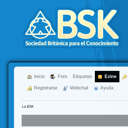
  Inicio
  Foro
Etiquetas
  Ezine
  Registrarse
  Webchat
  Ayuda
La BSK