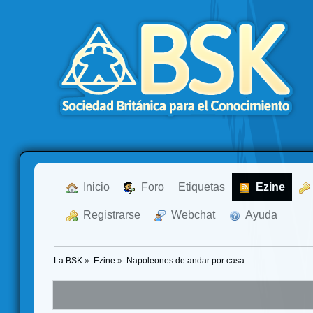
  Inicio
  Foro
Etiquetas
  Ezine
  Registrarse
  Webchat
  Ayuda
La BSK
»
Ezine
»
Napoleones de andar por casa