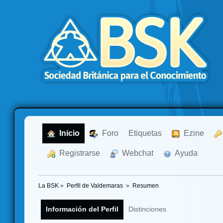
  Inicio
  Foro
Etiquetas
  Ezine
  Registrarse
  Webchat
  Ayuda
La BSK
»
Perfil de Valdemaras 
»
Resumen
Información del Perfil
Distinciones