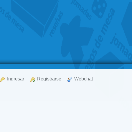
  Ingresar
  Registrarse
  Webchat