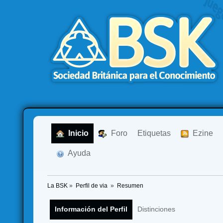
  Inicio
  Foro
Etiquetas
  Ezine
  Ayuda
La BSK
»
Perfil de via 
»
Resumen
Información del Perfil
Distinciones