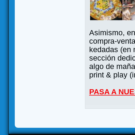
Asimismo, ent
compra-venta
kedadas (en 
sección dedi
algo de maña 
print & play (
PASA A NU