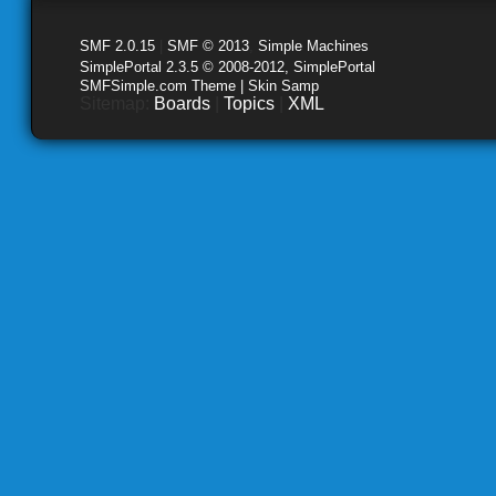
SMF 2.0.15
|
SMF © 2013
,
Simple Machines
SimplePortal 2.3.5 © 2008-2012, SimplePortal
SMFSimple.com Theme | Skin Samp
Sitemap:
Boards
|
Topics
|
XML