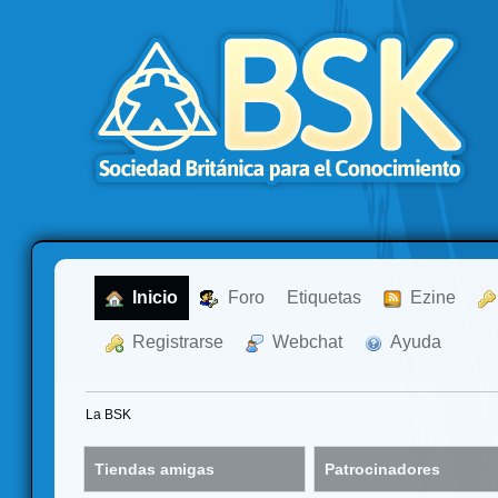
  Inicio
  Foro
Etiquetas
  Ezine
  Registrarse
  Webchat
  Ayuda
La BSK
Tiendas amigas
Patrocinadores