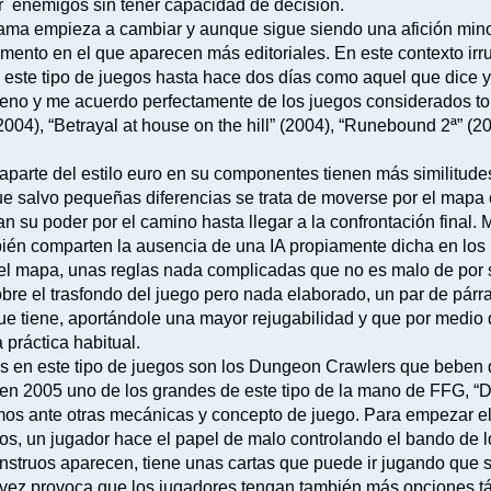
er enemigos sin tener capacidad de decisión.
norama empieza a cambiar y aunque sigue siendo una afición min
nto en el que aparecen más editoriales. En este contexto irru
 este tipo de juegos hasta hace dos días como aquel que dice y
leno y me acuerdo perfectamente de los juegos considerados to
 (2004), “Betrayal at house on the hill” (2004), “Runebound 2ª” (
aparte del estilo euro en su componentes tienen más similitude
e salvo pequeñas diferencias se trata de moverse por el mapa
 su poder por el camino hasta llegar a la confrontación final. 
ién comparten la ausencia de una IA propiamente dicha en los
 el mapa, unas reglas nada complicadas que no es malo de por 
sobre el trasfondo del juego pero nada elaborado, un par de párr
que tiene, aportándole una mayor rejugabilidad y que por medio
 práctica habitual.
 en este tipo de juegos son los Dungeon Crawlers que beben d
en 2005 uno de los grandes de este tipo de la mano de FFG, “D
amos ante otras mecánicas y concepto de juego. Para empezar e
os, un jugador hace el papel de malo controlando el bando de lo
nstruos aparecen, tiene unas cartas que puede ir jugando que 
u vez provoca que los jugadores tengan también más opciones t