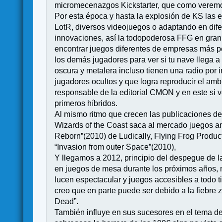
micromecenazgos Kickstarter, que como veremos
Por esta época y hasta la explosión de KS las e
LotR, diversos videojuegos o adaptando en dif
innovaciones, así la todopoderosa FFG en gran
encontrar juegos diferentes de empresas más pe
los demás jugadores para ver si tu nave llega 
oscura y metalera incluso tienen una radio por 
jugadores ocultos y que logra reproducir el amb
responsable de la editorial CMON y en este si
primeros híbridos.
Al mismo ritmo que crecen las publicaciones de
Wizards of the Coast saca al mercado juegos 
Reborn”(2010) de Ludically, Flying Frog Product
“Invasion from outer Space”(2010),
Y llegamos a 2012, principio del despegue de l
en juegos de mesa durante los próximos años,
lucen espectacular y juegos accesibles a todo 
creo que en parte puede ser debido a la fiebre 
Dead”.
También influye en sus sucesores en el tema del