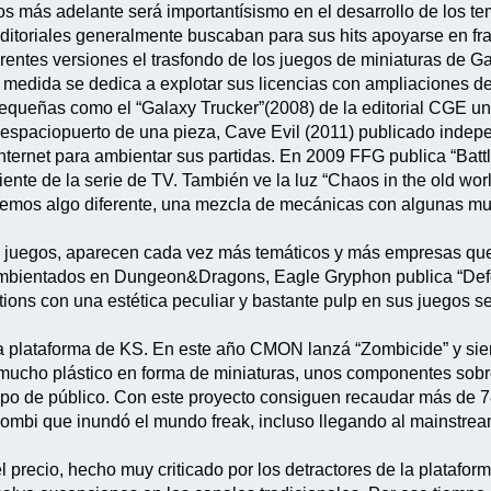
 más adelante será importantísismo en el desarrollo de los te
ditoriales generalmente buscaban para sus hits apoyarse en fran
erentes versiones el trasfondo de los juegos de miniaturas de
 medida se dedica a explotar sus licencias con ampliaciones d
queñas como el “Galaxy Trucker”(2008) de la editorial CGE una 
a espaciopuerto de una pieza, Cave Evil (2011) publicado inde
internet para ambientar sus partidas. En 2009 FFG publica “Batt
iente de la serie de TV. También ve la luz “Chaos in the old wor
 vemos algo diferente, una mezcla de mecánicas con algunas mu
 juegos, aparecen cada vez más temáticos y más empresas que i
ambientados en Dungeon&Dragons, Eagle Gryphon publica “Defen
ions con una estética peculiar y bastante pulp en sus juegos se 
a plataforma de KS. En este año CMON lanzá “Zombicide” y sien
 mucho plástico en forma de miniaturas, unos componentes sob
tipo de público. Con este proyecto consiguen recaudar más de 
zombi que inundó el mundo freak, incluso llegando al mainstrea
 precio, hecho muy criticado por los detractores de la platafor