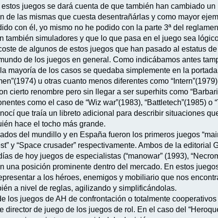
e estos juegos se dará cuenta de que también han cambiado un
ión de las mismas que cuesta desentrañárlas y como mayor eje
do con él, yo mismo no he podido con la parte 3ª del reglament
an también simuladores y que lo que pasa en el juego sea lóg
l coste de algunos de estos juegos que han pasado al estatus de c
l mundo de los juegos en general. Como indicábamos antes ta
 la mayoría de los casos se quedaba simplemente en la portada
en”(1974) u otras cuanto menos diferentes como “Intern”(1979)
con cierto renombre pero sin llegar a ser superhits como “Barbar
entes como el caso de “Wiz war”(1983), “Battletech”(1985) o “Ta
onocí que traía un libreto adicional para describir situaciones 
uién hace el tocho más grande.
dos del mundillo y en España fueron los primeros juegos “main
st” y “Space crusader” respectivamente. Ambos de la editoria
días de hoy juegos de especialistas (“manowar” (1993), “Necr
 en una posición prominente dentro del mercado. En estos juegos
epresentar a los héroes, enemigos y mobiliario que nos encontr
én a nivel de reglas, agilizando y simplificándolas.
de los juegos de AH de confrontación o totalmente cooperativos
director de juego de los juegos de rol. En el caso del “Heroques