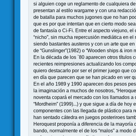
si alguien coge un reglamento de cualquiera d
presentan al estilo wargame y con una redacc
de batalla para muchos jugones que no han podi
que es por que intentan que en cierto modo se
de fantasía o Ci-Fi. Entre el aspecto viejuno, e
“nicho”, sin mucha repercusión mediática en e
siendo bastantes austeros y con un arte que en
de “Gunslinger”(1982) o “Wooden ships & iron m
En la década de los `80 aparecen otros títulos 
recientes reimpresiones actualizando los compon
quiero destacarlo por ser el primer juego que c
en día que parecen que se han picado en ver q
En el año 1989 y 1990 aparecen dos pesos pesa
la imaginación a muchos de nosotros, “Heroque
noventa copará el mercado con los llamados a 
“Mordheim” (1999)...) y que sigue a día de hoy
componentes con las llegada de plástico para r
han sentado cátedra en juegos posteriroes tambi
Heroquest proponía a diferencia de la mayoría 
bando, normalmente el de los “malos” a modo de 