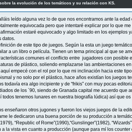
obre la evolución de los temáticos y su relación con KS.
lláis leído alguna vez lo de que nos encontramos ante la edad 
talmente equivocada pero que intentaré explicar por lo que me
afirmación estaré equivocado y algo limitado en los ejemplos
 datos.
finición de este tipo de juegos. Según la esta un juego temátic
ilar a un libro o película. Tienen un tema principal al que se a
racterísticas comunes el conflicto entre jugadores con posible 
aturas de plástico, soliendo emplazarse las ambientaciones en 
uí empecé con el rol por lo que mi inclinación hacia este tip
ismal y no solo por el plástico, hace años existían los juegos
 todavía era algo incipiente y de “frikis” con muy pocas editori
mediados de los `90, siendo de Granada capital me acuerdo que a
í todos tenemos lunares en nuestra biografía lúdica) así que os 
 enseñaron otros jugones y fueron los viejos juegos de la edito
ame le dedicaron una buena porción de su producción a temátic
1979), “Republic of Rome”(1990),“Gunslinger”(1982), “Wizards”
a la vista en cuanto a producción (aunque para mí los counter 