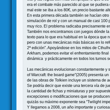
era el combate más parecido al que se pudiera 
mal este se iba a los 80€, un precio bastante al
En esta primera década también se hacían otro 
simulación de rol y con un manual de casi 100 
muy rico. El problema radicaba precisamente en
También nos encontramos con juegos dónde la hi
texto para lo que era habitual en la época que n
pero con unas mecánicas más básicas en lo ref
2ª edición”. Apoyándose en los mitos de Cthulhu
Arkham, podemos evitar el enfrentamiento final 
dinámica y prácticamente en todos los turnos s
Las mecánicas evolucionan constantemente y se
of Warcraft: the board game”(2005) presenta un 
de las obras de Tolkien incluye un sistema de a
Se podría decir que existe una tercera vía de j
la cantidad de fichas y miniaturas y por supues
excepciones o modificaciones que se producen en
quizás su máximo exponente sea “Twilight imper
Y llegamos a 2008, un año importante y curiosa