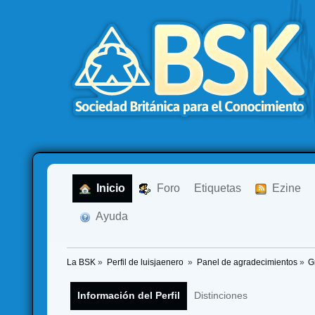
  Inicio
  Foro
Etiquetas
  Ezine
  Ayuda
La BSK
»
Perfil de luisjaenero 
»
Panel de agradecimientos
»
G
Información del Perfil
Distinciones