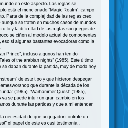
 mundo en este aspecto. Las reglas se
mplo está el mencionado “Magic Realm”, campo
o. Parte de la complejidad de las reglas creo
ico aunque se traten en muchos casos de mundos
ulto y la dificultad de las reglas son juegos de
mpoco se ciñen al modelo actual de componentes
, eso sí algunas bastantes evocadoras como la
.
ian Prince”, incluso algunos han tenido
les of the arabian nights” (1985). Este último
que se daban durante la partida, muy de moda hoy
stream” de este tipo y que hicieron despegar
l Gamesworshop que durante la década de los
omunda” (1985), “Warhammer Quest” (1985),
 ya se puede intuir un gran cambio en los
amos durante las partidas y que a mí entender
 la necesidad de que un jugador controle un
t” el papel de este es casi testimonial,