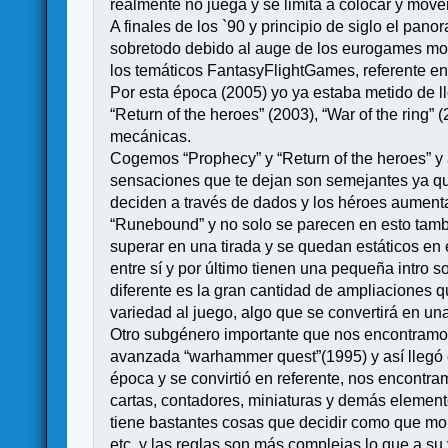
realmente no juega y se limita a colocar y mov
A finales de los `90 y principio de siglo el pa
sobretodo debido al auge de los eurogames mome
los temáticos FantasyFlightGames, referente en
Por esta época (2005) yo ya estaba metido de l
“Return of the heroes” (2003), “War of the ring”
mecánicas.
Cogemos “Prophecy” y “Return of the heroes” y 
sensaciones que te dejan son semejantes ya qu
deciden a través de dados y los héroes aumentan
“Runebound” y no solo se parecen en esto tamb
superar en una tirada y se quedan estáticos en
entre sí y por último tienen una pequeña intro 
diferente es la gran cantidad de ampliaciones 
variedad al juego, algo que se convertirá en una
Otro subgénero importante que nos encontramos
avanzada “warhammer quest”(1995) y así llegó 
época y se convirtió en referente, nos encontr
cartas, contadores, miniaturas y demás element
tiene bastantes cosas que decidir como que mo
etc. y las reglas son más complejas lo que a s