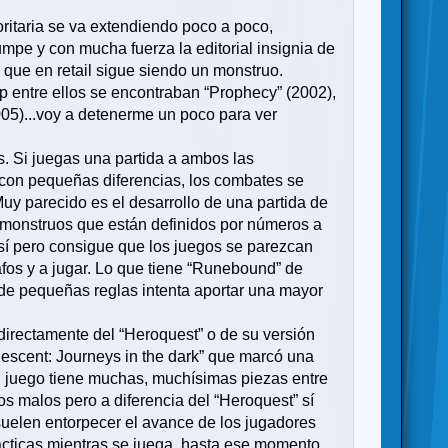
oritaria se va extendiendo poco a poco,
mpe y con mucha fuerza la editorial insignia de
 que en retail sigue siendo un monstruo.
p entre ellos se encontraban “Prophecy” (2002),
2005)...voy a detenerme un poco para ver
s. Si juegas una partida a ambos las
 con pequeñas diferencias, los combates se
Muy parecido es el desarrollo de una partida de
 monstruos que están definidos por números a
sí pero consigue que los juegos se parezcan
afos y a jugar. Lo que tiene “Runebound” de
 de pequeñas reglas intenta aportar una mayor
irectamente del “Heroquest” o de su versión
escent: Journeys in the dark” que marcó una
l juego tiene muchas, muchísimas piezas entre
s malos pero a diferencia del “Heroquest” sí
suelen entorpecer el avance de los jugadores
ácticas mientras se juega, hasta ese momento