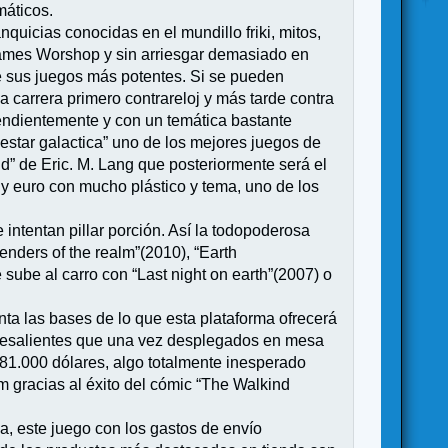
máticos.
quicias conocidas en el mundillo friki, mitos,
 Games Worshop y sin arriesgar demasiado en
e sus juegos más potentes. Si se pueden
carrera primero contrareloj y más tarde contra
pendientemente y con un temática bastante
lestar galactica” uno de los mejores juegos de
ld” de Eric. M. Lang que posteriormente será el
y euro con mucho plástico y tema, uno de los
ntentan pillar porción. Así la todopoderosa
ders of the realm”(2010), “Earth
sube al carro con “Last night on earth”(2007) o
ta las bases de lo que esta plataforma ofrecerá
resalientes que una vez desplegados en mesa
781.000 dólares, algo totalmente inesperado
m gracias al éxito del cómic “The Walkind
ma, este juego con los gastos de envío