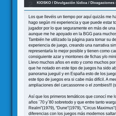
2
KIOSKO
/
Divulgación lúdica
/
Divagaciones s
Los que llevéis un tiempo por aquí quizás me ha
hago según mi experiencia y que puede estar to
jugador por lo que seguramente en más de una 
aunque me he apoyado en la BGG para muchos
También he utilizado la página para tomar su de
experiencia de juego, creando una narrativa sim
representarla lo mejor posible y tienen como ca
consiguiente azar y montones de fichas y/o mini
Llevo muchos años en esto y como muchos por aq
que he notado en este tipo de juegos ha sido ab
panorama jueguil y en España esto de los juegos
este tipo de juegos era si cabe más difícil. A 
ampliaciones del carcassonne o el zombies!!! (s
Así que los primeros temáticos que conocí me los
años ´70 y´80 sobretodo y que entre tanto warg
Realm”(1979), “Dune”(1979), “Circus Maximus”(
diferencias con los juegos más modernos saltan 