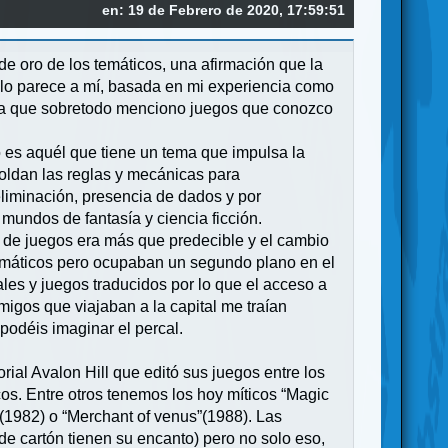
en: 19 de Febrero de 2020, 17:59:51
de oro de los temáticos, una afirmación que la
 lo parece a mí, basada en mi experiencia como
 ya que sobretodo menciono juegos que conozco
o es aquél que tiene un tema que impulsa la
moldan las reglas y mecánicas para
eliminación, presencia de dados y por
mundos de fantasía y ciencia ficción.
o de juegos era más que predecible y el cambio
 temáticos pero ocupaban un segundo plano en el
ales y juegos traducidos por lo que el acceso a
migos que viajaban a la capital me traían
podéis imaginar el percal.
rial Avalon Hill que editó sus juegos entre los
os. Entre otros tenemos los hoy míticos “Magic
(1982) o “Merchant of venus”(1988). Las
de cartón tienen su encanto) pero no solo eso,