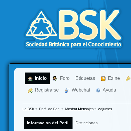
  Inicio
  Foro
Etiquetas
  Ezine
  Registrarse
  Webchat
  Ayuda
La BSK
»
Perfil de Ben 
»
Mostrar Mensajes
»
Adjuntos
Información del Perfil
Distinciones