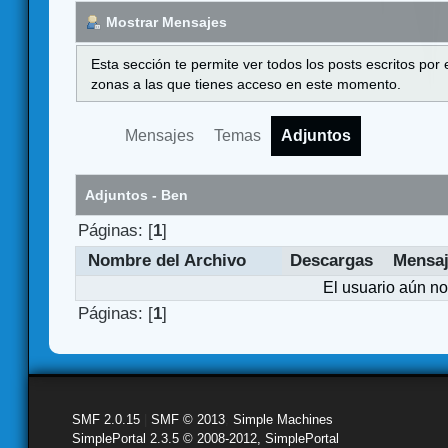
Mostrar Mensajes
Esta sección te permite ver todos los posts escritos por
zonas a las que tienes acceso en este momento.
Mensajes
Temas
Adjuntos
Adjuntos - Ben
Páginas: [
1
]
Nombre del Archivo
Descargas
Mensa
El usuario aún no
Páginas: [
1
]
SMF 2.0.15
|
SMF © 2013
,
Simple Machines
SimplePortal 2.3.5 © 2008-2012, SimplePortal