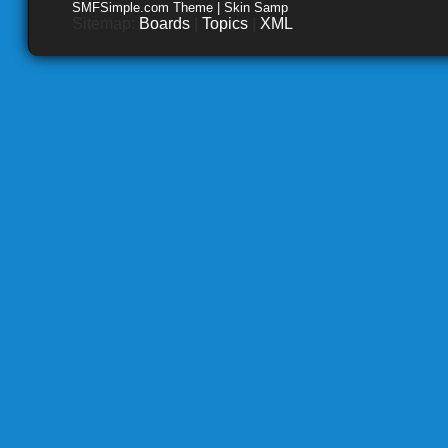
SMFSimple.com Theme | Skin Samp
Sitemap:
Boards
|
Topics
|
XML