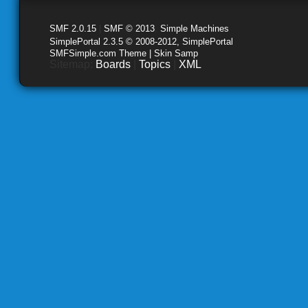
SMF 2.0.15
|
SMF © 2013
,
Simple Machines
SimplePortal 2.3.5 © 2008-2012, SimplePortal
SMFSimple.com Theme | Skin Samp
Sitemap:
Boards
|
Topics
|
XML