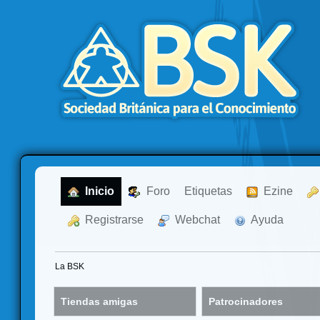
  Inicio
  Foro
Etiquetas
  Ezine
  Registrarse
  Webchat
  Ayuda
La BSK
Tiendas amigas
Patrocinadores