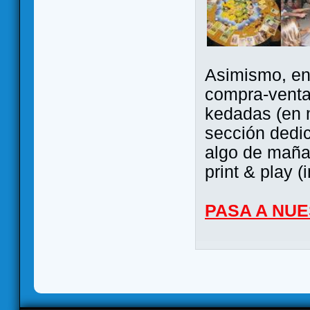
Asimismo, ent
compra-venta
kedadas (en 
sección dedi
algo de maña 
print & play (
PASA A NU