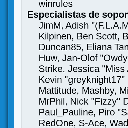
winrules
Especialistas de sopor
JimM, Adish "(F.L.A.M
Kilpinen, Ben Scott,
Duncan85, Eliana Tame
Huw, Jan-Olof "Owdy"
Strike, Jessica "Mis
Kevin "greyknight17" H
Mattitude, Mashby, Mic
MrPhil, Nick "Fizzy" 
Paul_Pauline, Piro "S
RedOne, S-Ace, Wad