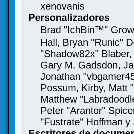
xenovanis
Personalizadores
Brad "IchBin™" Gro
Hall, Bryan "Runic" D
"Shadow82x" Blaber, 
Gary M. Gadsdon, Jas
Jonathan "vbgamer45" 
Possum, Kirby, Matt
Matthew "Labradoodle
Peter "Arantor" Spice
"Fustrate" Hoffman y
Escritores de docume