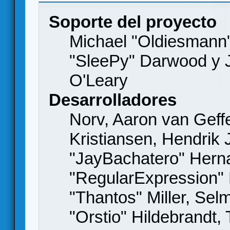
Soporte del proyecto
Michael "Oldiesmann
"SleePy" Darwood y J
O'Leary
Desarrolladores
Norv, Aaron van Geffe
Kristiansen, Hendrik
"JayBachatero" Hern
"RegularExpression"
"Thantos" Miller, Se
"Orstio" Hildebrandt,