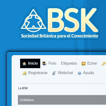
  Inicio
  Foro
Etiquetas
  Ezine
  Registrarse
  Webchat
  Ayuda
La BSK
Créditos