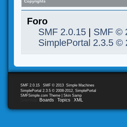
Copyrights
Foro
SMF 2.0.15
|
SMF © 
SimplePortal 2.3.5 ©
SMF 2.0.15
|
SMF © 2013
,
Simple Machines
SimplePortal 2.3.5 © 2008-2012, SimplePortal
SMFSimple.com Theme | Skin Samp
Sitemap:
Boards
|
Topics
|
XML