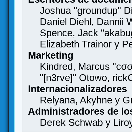
Joshua "groundup" Di
Daniel Diehl, Dannii 
Spence, Jack "akabu
Elizabeth Trainor y 
Marketing
Kindred, Marcus "cσσ
"[n3rve]" Otowo, rick
Internacionalizadores
Relyana, Akyhne y G
Administradores de lo
Derek Schwab y Liro