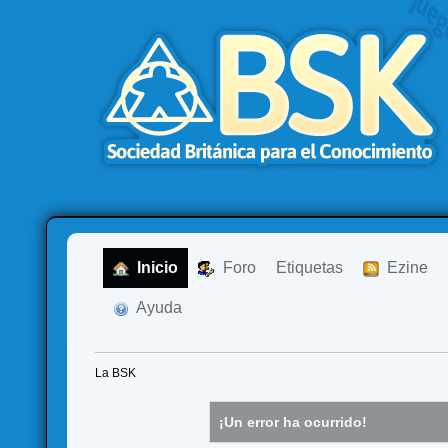
  Inicio
  Foro
Etiquetas
  Ezine
  Ayuda
La BSK
¡Un error ha ocurrido!