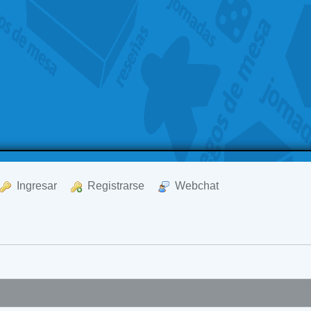
  Ingresar
  Registrarse
  Webchat