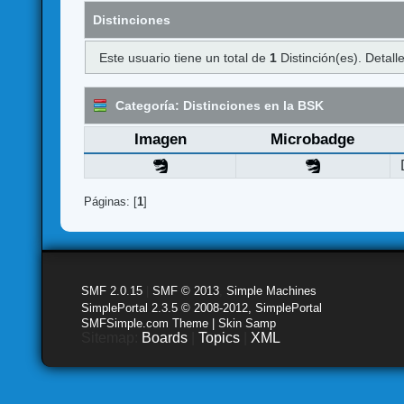
Distinciones
Este usuario tiene un total de
1
Distinción(es). Detalle
Categoría: Distinciones en la BSK
Imagen
Microbadge
Páginas: [
1
]
SMF 2.0.15
|
SMF © 2013
,
Simple Machines
SimplePortal 2.3.5 © 2008-2012, SimplePortal
SMFSimple.com Theme | Skin Samp
Sitemap:
Boards
|
Topics
|
XML