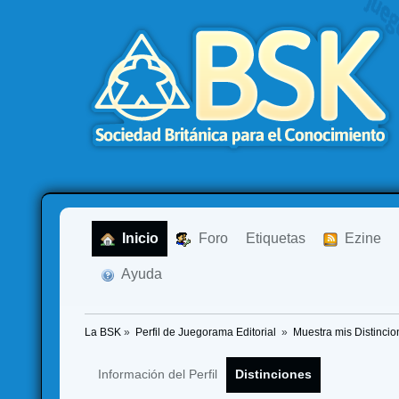
  Inicio
  Foro
Etiquetas
  Ezine
  Ayuda
La BSK
»
Perfil de Juegorama Editorial 
»
Muestra mis Distincio
Información del Perfil
Distinciones