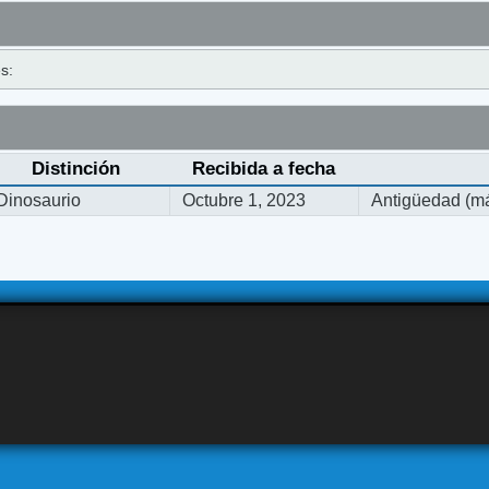
s:
Distinción
Recibida a fecha
Dinosaurio
Octubre 1, 2023
Antigüedad (má