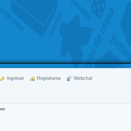
  Ingresar
  Registrarse
  Webchat
nes