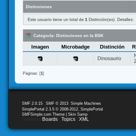
Distinciones
Este usuario tiene un total de
1
Distinción(es). Detalles:
Categoría: Distinciones en la BSK
Imagen
Microbadge
Distinción
R
Dinosaurio
Páginas: [
1
]
SMF 2.0.15
|
SMF © 2013
,
Simple Machines
SimplePortal 2.3.5 © 2008-2012, SimplePortal
SMFSimple.com Theme | Skin Samp
Sitemap:
Boards
|
Topics
|
XML