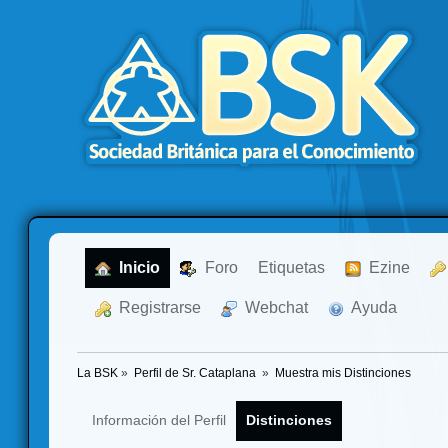
  Inicio
  Foro
Etiquetas
  Ezine
  Registrarse
  Webchat
  Ayuda
La BSK
»
Perfil de Sr. Cataplana 
»
Muestra mis Distinciones
Información del Perfil
Distinciones