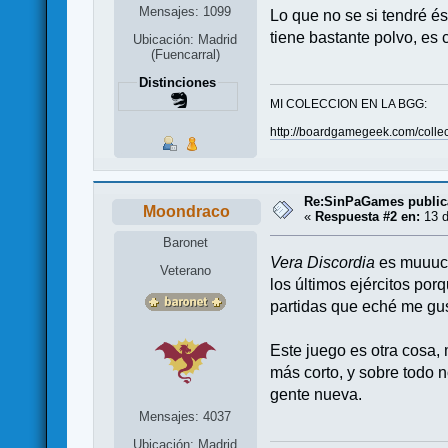
Mensajes: 1099
Lo que no se si tendré és
tiene bastante polvo, e
Ubicación: Madrid
(Fuencarral)
Distinciones
MI COLECCION EN LA BGG:
http://boardgamegeek.com/collec
Re:SinPaGames publica
Moondraco
«
Respuesta #2 en:
13 d
Baronet
Vera Discordia
es muuuch
Veterano
los últimos ejércitos por
partidas que eché me gu
Este juego es otra cosa, 
más corto, y sobre todo 
gente nueva.
Mensajes: 4037
Ubicación: Madrid