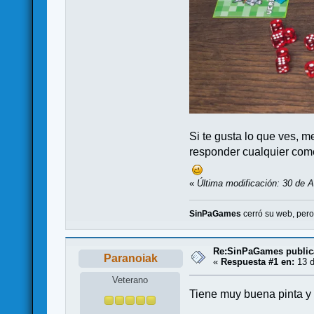
Si te gusta lo que ves, 
responder cualquier come
«
Última modificación: 30 de 
SinPaGames
cerró su web, per
Re:SinPaGames publica
Paranoiak
«
Respuesta #1 en:
13 d
Veterano
Tiene muy buena pinta y y