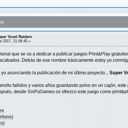
s)
per Voxel Raiders
e 2017, 21:08:45 »
torial que se va a dedicar a publicar juegos Print&Play gratuit
inacabados. Detrás de ese nombre básicamente estoy yo conm
yo anunciando la publicación de mi último proyecto...
Super V
rrollo fallidos y varios años guardando polvo en un cajón, este
espués, desde SinPaGames os ofrezco este juego como print&pl
es
ellano)
és)