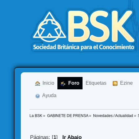
  Inicio
  Foro
Etiquetas
  Ezine
  Ayuda
La BSK
»
GABINETE DE PRENSA
»
Novedades / Actualidad
»
Páginas: [
1
]
Ir Abajo