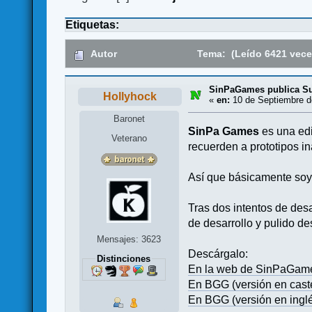
Etiquetas:
Autor
Tema: (Leído 6421 vece
SinPaGames publica Su
Hollyhock
«
en:
10 de Septiembre d
Baronet
SinPa Games
es una edi
Veterano
recuerden a prototipos 
Así que básicamente soy 
Tras dos intentos de desa
de desarrollo y pulido d
Mensajes: 3623
Descárgalo:
Distinciones
En la web de SinPaGam
En BGG (versión en cast
En BGG (versión en ingl