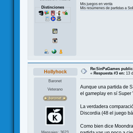
Mis juegos en venta
Distinciones
Mis resúmenes de partidas a So
Re:SinPaGames publica
Hollyhock
«
Respuesta #3 en:
13 d
Baronet
Aunque una partida de Su
Veterano
el gameplay en sí Super
La verdadera comparación
Discordia (48 el juego b
Como bien dice Moondraco
Mensajes: 3623
partida vas un poco a ci