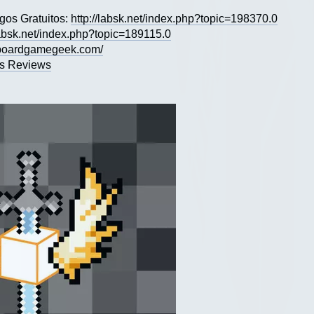
egos Gratuitos:
http://labsk.net/index.php?topic=198370.0
/labsk.net/index.php?topic=189115.0
//boardgamegeek.com/
s Reviews