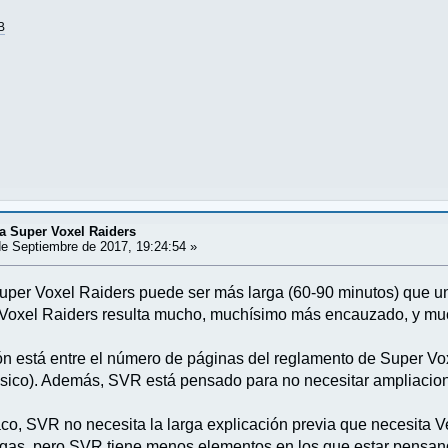
B
 Super Voxel Raiders
e Septiembre de 2017, 19:24:54 »
per Voxel Raiders puede ser más larga (60-90 minutos) que una
 Voxel Raiders resulta mucho, muchísimo más encauzado, y muc
 está entre el número de páginas del reglamento de Super Vox
ásico). Además, SVR está pensado para no necesitar ampliacio
, SVR no necesita la larga explicación previa que necesita V
egas, pero SVR tiene menos elementos en los que estar pensand