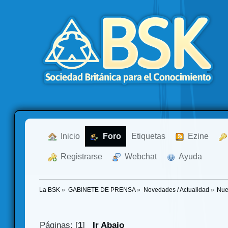
  Inicio
  Foro
Etiquetas
  Ezine
  Registrarse
  Webchat
  Ayuda
La BSK
»
GABINETE DE PRENSA
»
Novedades / Actualidad
»
Nue
Páginas: [
1
]
Ir Abajo