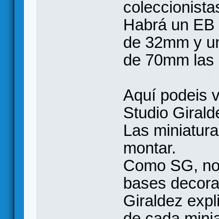
coleccionista
Habrá un EB 
de 32mm y un
de 70mm las 
Aquí podeis v
Studio Girald
Las miniatura
montar.
Como SG, nos
bases decora
Giraldez expl
de cada minia