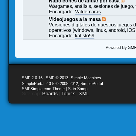
Napoleones de andar por casa
Wargames, análisis, sesiones de juego, 
Encargado:
Valdemaras
Videojuegos a la mesa
Versiones digitales de nuestros juegos d
operativos (windows, linux, android, iOS,
Encargado:
kalisto59
Powered By
SMF 
SMF 2.0.15
|
SMF © 2013
,
Simple Machines
SimplePortal 2.3.5 © 2008-2012, SimplePortal
SMFSimple.com Theme | Skin Samp
Sitemap:
Boards
|
Topics
|
XML