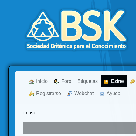
  Inicio
  Foro
Etiquetas
  Ezine
  Registrarse
  Webchat
  Ayuda
La BSK