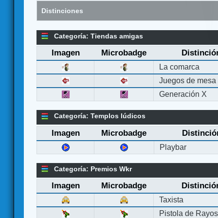
Distinciones
Categoría: Tiendas amigas
Imagen
Microbadge
Distinció
La comarca
Juegos de mesa
Generación X
Categoría: Templos lúdicos
Imagen
Microbadge
Distinció
Playbar
Categoría: Premios Wkr
Imagen
Microbadge
Distinció
Taxista
Pistola de Rayo