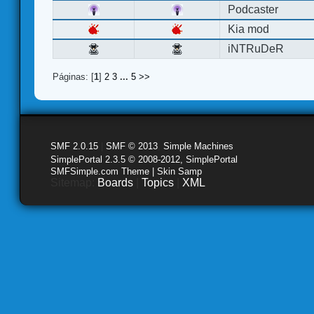
Podcaster
Kia mod
iNTRuDeR
Páginas: [
1
]
2
3
...
5
>>
SMF 2.0.15
|
SMF © 2013
,
Simple Machines
SimplePortal 2.3.5 © 2008-2012, SimplePortal
SMFSimple.com Theme | Skin Samp
Sitemap:
Boards
|
Topics
|
XML