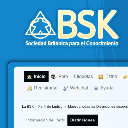
  Inicio
  Foro
Etiquetas
  Ezine
  Registrarse
  Webchat
  Ayuda
La BSK
»
Perfil de Lúdico 
»
Muestra todas las Distinciones disponi
Información del Perfil
Distinciones