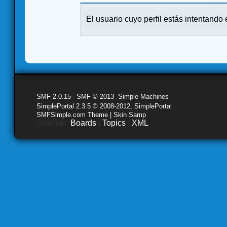
El usuario cuyo perfil estás intentando e
SMF 2.0.15
|
SMF © 2013
,
Simple Machines
SimplePortal 2.3.5 © 2008-2012, SimplePortal
SMFSimple.com Theme | Skin Samp
Sitemap:
Boards
|
Topics
|
XML