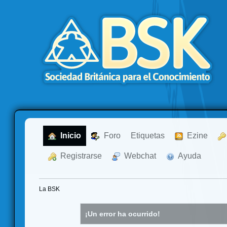
  Inicio
  Foro
Etiquetas
  Ezine
  Registrarse
  Webchat
  Ayuda
La BSK
¡Un error ha ocurrido!