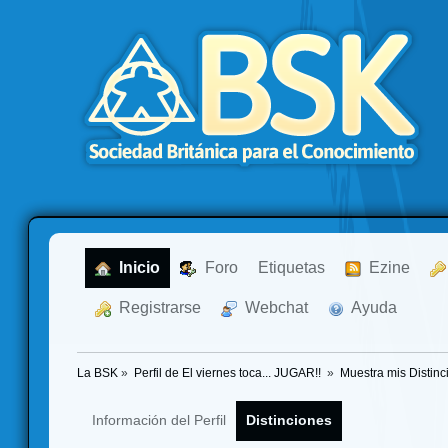
  Inicio
  Foro
Etiquetas
  Ezine
  Registrarse
  Webchat
  Ayuda
La BSK
»
Perfil de El viernes toca... JUGAR!! 
»
Muestra mis Distinc
Información del Perfil
Distinciones