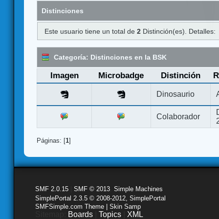
Distinciones
Este usuario tiene un total de
2
Distinción(es). Detalles:
Categoría: Distinciones en la BSK
Imagen
Microbadge
Distinción
R
Dinosaurio
Colaborador
Páginas: [
1
]
SMF 2.0.15
|
SMF © 2013
,
Simple Machines
SimplePortal 2.3.5 © 2008-2012, SimplePortal
SMFSimple.com Theme | Skin Samp
Sitemap:
Boards
|
Topics
|
XML