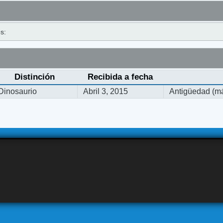
s:
Distinción
Recibida a fecha
Dinosaurio
Abril 3, 2015
Antigüedad (má