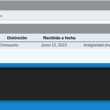
s:
Distinción
Recibida a fecha
Dinosaurio
Junio 12, 2023
Antigüedad (má