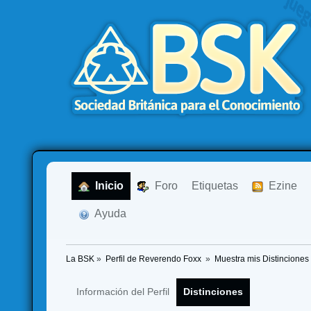
  Inicio
  Foro
Etiquetas
  Ezine
  Ayuda
La BSK
»
Perfil de Reverendo Foxx 
»
Muestra mis Distinciones
Información del Perfil
Distinciones