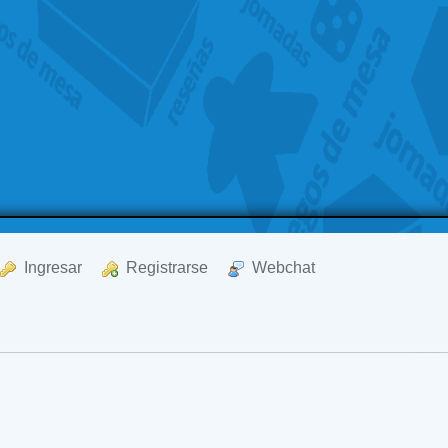
  Ingresar
  Registrarse
  Webchat