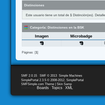
Distinciones
Este usuario tiene un total de
1
Distinción(es). Detalle
Categoría: Distinciones en la BSK
Imagen
Microbadge
Páginas: [
1
]
SMF 2.0.15
|
SMF © 2013
,
Simple Machines
SimplePortal 2.3.5 © 2008-2012, SimplePortal
SMFSimple.com Theme | Skin Samp
Sitemap:
Boards
|
Topics
|
XML