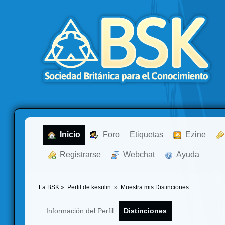
  Inicio
  Foro
Etiquetas
  Ezine
  Registrarse
  Webchat
  Ayuda
La BSK
»
Perfil de kesulin 
»
Muestra mis Distinciones
Información del Perfil
Distinciones