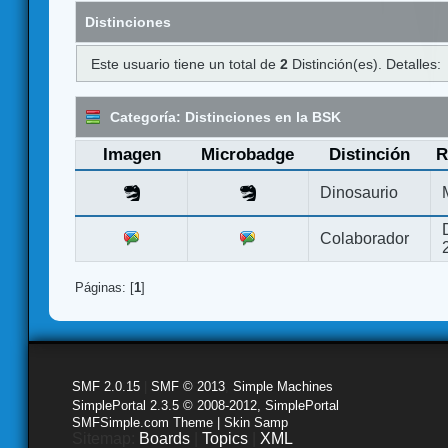
Distinciones
Este usuario tiene un total de
2
Distinción(es). Detalles:
Categoría: Distinciones en la BSK
Imagen
Microbadge
Distinción
R
Dinosaurio
Colaborador
Páginas: [
1
]
SMF 2.0.15
|
SMF © 2013
,
Simple Machines
SimplePortal 2.3.5 © 2008-2012, SimplePortal
SMFSimple.com Theme | Skin Samp
Sitemap:
Boards
|
Topics
|
XML