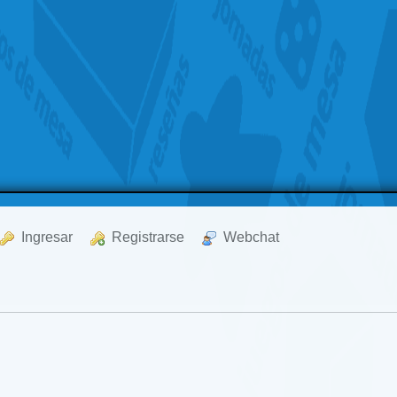
  Ingresar
  Registrarse
  Webchat