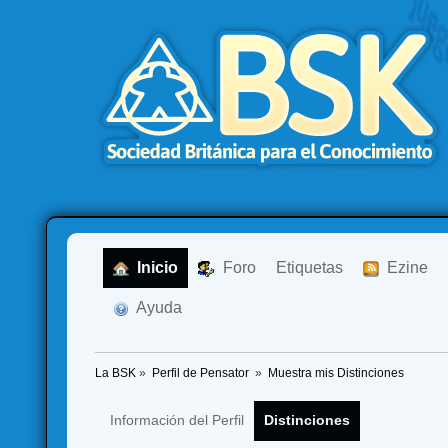
  Inicio
  Foro
Etiquetas
  Ezine
  Ayuda
La BSK
»
Perfil de Pensator 
»
Muestra mis Distinciones
Información del Perfil
Distinciones