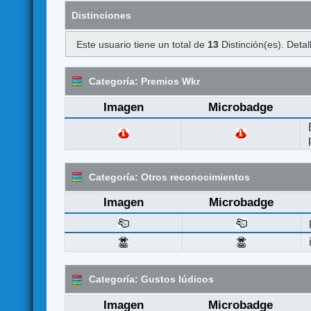
Distinciones
Este usuario tiene un total de
13
Distinción(es). Detal
Categoría: Premios Wkr
Imagen
Microbadge
Categoría: Otros reconocimientos
Imagen
Microbadge
Categoría: Gustos lúdicos
Imagen
Microbadge