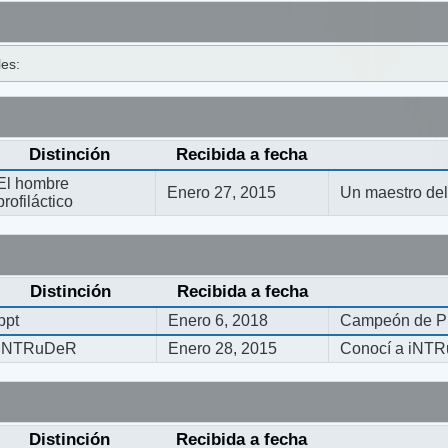
les:
Distinción
Recibida a fecha
El hombre
Enero 27, 2015
Un maestro del 
profiláctico
Distinción
Recibida a fecha
ppt
Enero 6, 2018
Campeón de Pi
iNTRuDeR
Enero 28, 2015
Conocí a iNT
Distinción
Recibida a fecha