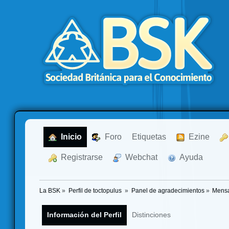
  Inicio
  Foro
Etiquetas
  Ezine
  Registrarse
  Webchat
  Ayuda
La BSK
»
Perfil de toctopulus 
»
Panel de agradecimientos
»
Mensa
Información del Perfil
Distinciones