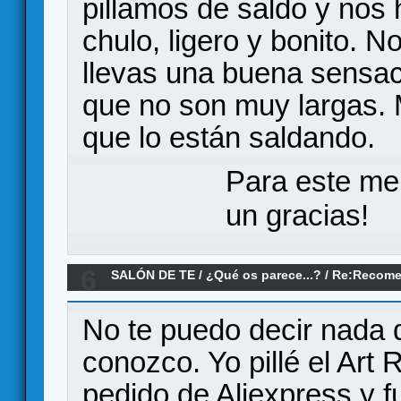
pillamos de saldo y nos
chulo, ligero y bonito. N
llevas una buena sensació
que no son muy largas. 
que lo están saldando.
Para este me
un gracias!
6
SALÓN DE TE
/
¿Qué os parece...?
/
Re:Recomen
Knizia? Y opiniones
No te puedo decir nada d
conozco. Yo pillé el Art
pedido de Aliexpress y f