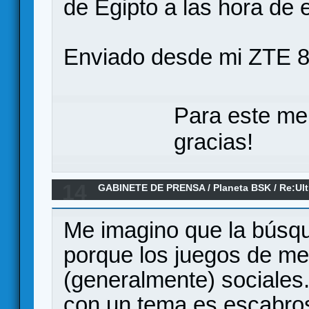
de Egipto a las hora de e
Enviado desde mi ZTE 8
Para este me
gracias!
14
GABINETE DE PRENSA
/
Planeta BSK
/
Re:Ult
depravación en juegos de mesa modernos.
Me imagino que la búsq
porque los juegos de me
(generalmente) sociales
con un tema es escabro