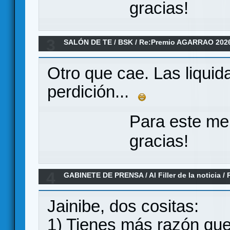
gracias!
3
SALÓN DE TE
/
BSK
/
Re:Premio AGARRAO 202
Otro que cae. Las liquida
perdición...
Para este me
gracias!
4
GABINETE DE PRENSA
/
Al Filler de la noticia
/
01-2026)
Jainibe, dos cositas:
1) Tienes más razón qu