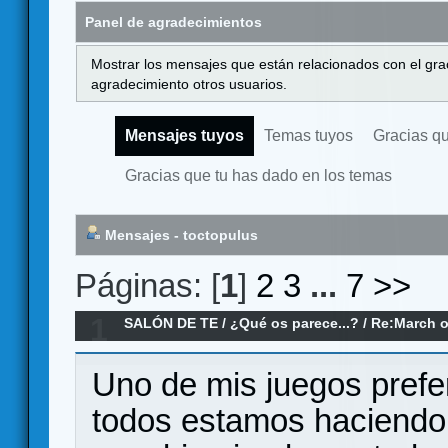
Panel de agradecimientos
Mostrar los mensajes que están relacionados con el gra
agradecimiento otros usuarios.
Mensajes tuyos
Temas tuyos
Gracias q
Gracias que tu has dado en los temas
Mensajes - toctopulus
Páginas: [
1
]
2
3
...
7
>>
1
SALÓN DE TE
/
¿Qué os parece...?
/
Re:March o
Uno de mis juegos prefer
todos estamos haciendo 