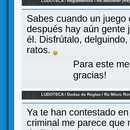
12
LUDOTECA
/
Reglamentos
/
Re:Meuterer (Re
Sabes cuando un juego 
después hay aún gente j
él. Disfrútalo, delguind
ratos.
Para este me
gracias!
13
LUDOTECA
/
Dudas de Reglas
/
Re:Micro Ro
Ya te han contestado en
criminal me parece que 