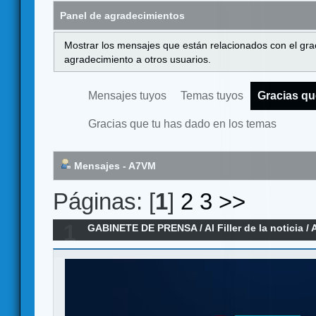
Panel de agradecimientos
Mostrar los mensajes que están relacionados con el gra
agradecimiento a otros usuarios.
Mensajes tuyos
Temas tuyos
Gracias qu
Gracias que tu has dado en los temas
Mensajes - A7VM
Páginas: [
1
]
2
3
>>
1
GABINETE DE PRENSA
/
Al Filler de la noticia
/
A