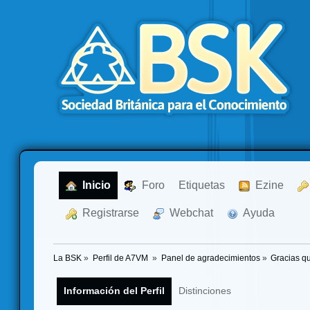
  Inicio
  Foro
Etiquetas
  Ezine
  Registrarse
  Webchat
  Ayuda
La BSK
»
Perfil de A7VM 
»
Panel de agradecimientos
»
Gracias q
Información del Perfil
Distinciones