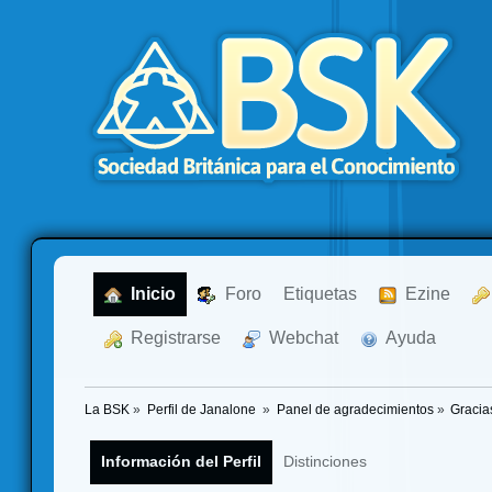
  Inicio
  Foro
Etiquetas
  Ezine
  Registrarse
  Webchat
  Ayuda
La BSK
»
Perfil de Janalone 
»
Panel de agradecimientos
»
Gracia
Información del Perfil
Distinciones