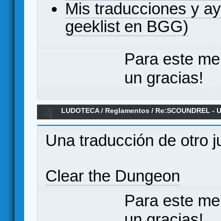
Mis traducciones y a
geeklist en BGG)
Para este me
un gracias!
4
LUDOTECA
/
Reglamentos
/
Re:SCOUNDREL - Un 
rogue-like - Reglamento en español
Una traducción de otro j
Clear the Dungeon
Para este me
un gracias!