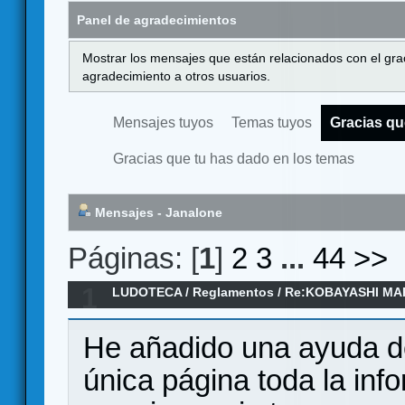
Panel de agradecimientos
Mostrar los mensajes que están relacionados con el gra
agradecimiento a otros usuarios.
Mensajes tuyos
Temas tuyos
Gracias qu
Gracias que tu has dado en los temas
Mensajes - Janalone
Páginas: [
1
]
2
3
...
44
>>
1
LUDOTECA
/
Reglamentos
/
Re:KOBAYASHI MAR
Reglamento en español
He añadido una ayuda de
única página toda la inf