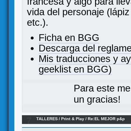
francesa y algo para llev
vida del personaje (lápi
etc.).
Ficha en BGG
Descarga del reglam
Mis traducciones y a
geeklist en BGG)
Para este me
un gracias!
7
TALLERES
/
Print & Play
/
Re:EL MEJOR p&p