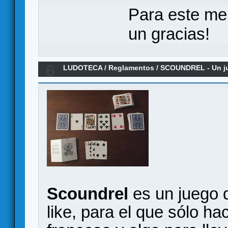
Para este me
un gracias!
6
LUDOTECA
/
Reglamentos
/
SCOUNDREL - Un jue
rogue-like - Reglamento en español
Scoundrel
es un juego d
like, para el que sólo ha