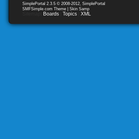
SimplePortal 2.3.5 © 2008-2012, SimplePortal
SMFSimple.com Theme | Skin Samp
Sitemap:
Boards
|
Topics
|
XML