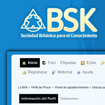
  Inicio
  Foro
Etiquetas
  Ezine
  Registrarse
  Webchat
  Ayuda
La BSK
»
Perfil de Prisca 
»
Panel de agradecimientos
»
Gracias q
Información del Perfil
Distinciones