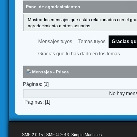
Panel de agradecimientos
Mostrar los mensajes que están relacionados con el gra
agradecimiento a otros usuarios.
Mensajes tuyos
Temas tuyos
Gracias qu
Gracias que tu has dado en los temas
Mensajes - Prisca
Páginas: [
1
]
No hay mensa
Páginas: [
1
]
SMF 2.0.15
|
SMF © 2013
,
Simple Machines