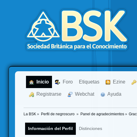
  Inicio
  Foro
Etiquetas
  Ezine
  Registrarse
  Webchat
  Ayuda
La BSK
»
Perfil de negroscuro 
»
Panel de agradecimientos
»
Grac
Información del Perfil
Distinciones