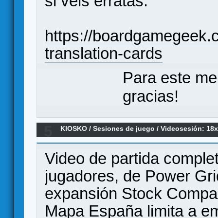
si veis erratas.
https://boardgamegeek.
translation-cards
Para este me
gracias!
5
KIOSKO
/
Sesiones de juego
/
Videosesión: 18x
AAG
Video de partida complet
jugadores, de Power Gri
expansión Stock Compa
Mapa España limita a em