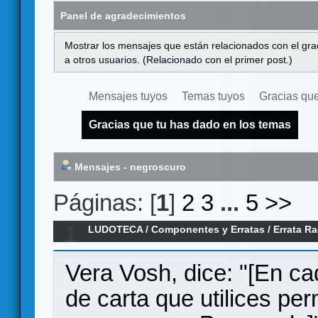
Panel de agradecimientos
Mostrar los mensajes que están relacionados con el gra
a otros usuarios. (Relacionado con el primer post.)
Mensajes tuyos
Temas tuyos
Gracias que
Gracias que tu has dado en los temas
Mensajes - negroscuro
Páginas: [
1
]
2
3
...
5
>>
1
LUDOTECA
/
Componentes y Erratas
/
Errata R
español)
Vera Vosh, dice: "[En ca
de carta que utilices pe