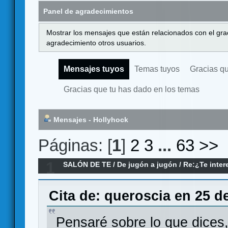
Panel de agradecimientos
Mostrar los mensajes que están relacionados con el gra
agradecimiento otros usuarios.
Mensajes tuyos
Temas tuyos
Gracias q
Gracias que tu has dado en los temas
Mensajes - Hollyhock
Páginas: [
1
]
2
3
...
63
>>
1
SALÓN DE TE
/
De jugón a jugón
/
Re:¿Te intere
supervitaminado?
Cita de: queroscia en 25 de
Pensaré sobre lo que dices,