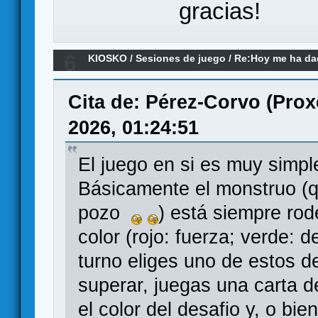
gracias!
6
KIOSKO
/
Sesiones de juego
/
Re:Hoy me ha dado
remake)
Cita de: Pérez-Corvo (Prox
2026, 01:24:51
El juego en si es muy simpl
Básicamente el monstruo (q
pozo
) está siempre rod
color (rojo: fuerza; verde: d
turno eliges uno de estos d
superar, juegas una carta 
el color del desafio y, o bi