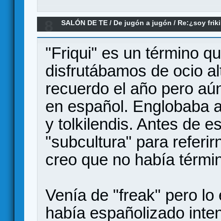
8
SALÓN DE TE
/
De jugón a jugón
/
Re:¿soy frik
"Friqui" es un término q
disfrutábamos de ocio al
recuerdo el año pero aú
en español. Englobaba a
y tolkilendis. Antes de e
"subcultura" para referi
creo que no había términ
Venía de "freak" pero lo
había españolizado inte