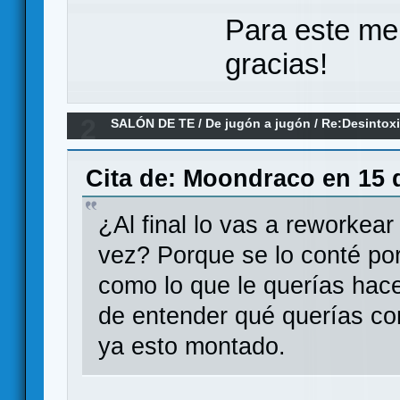
Para este me
gracias!
2
SALÓN DE TE
/
De jugón a jugón
/
Re:Desintox
Cita de: Moondraco en 15 d
¿Al final lo vas a reworkea
vez? Porque se lo conté po
como lo que le querías hac
de entender qué querías co
ya esto montado.