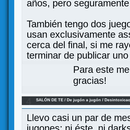
años, pero seguramente
También tengo dos juego
usan exclusivamente as
cerca del final, si me r
terminar de publicar uno
Para este me
gracias!
4
SALÓN DE TE
/
De jugón a jugón
/
Desintoxica
Llevo casi un par de me
jugones: ni éste, ni dark