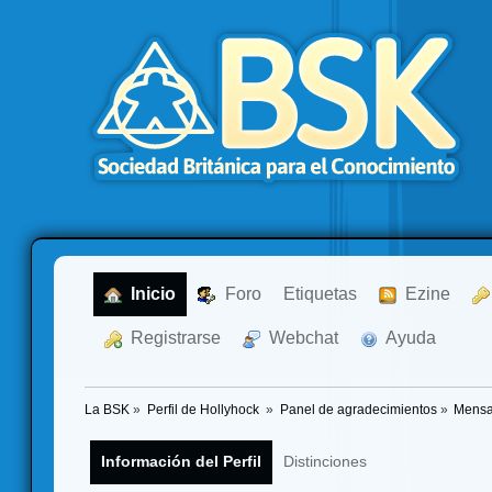
  Inicio
  Foro
Etiquetas
  Ezine
  Registrarse
  Webchat
  Ayuda
La BSK
»
Perfil de Hollyhock 
»
Panel de agradecimientos
»
Mensa
Información del Perfil
Distinciones