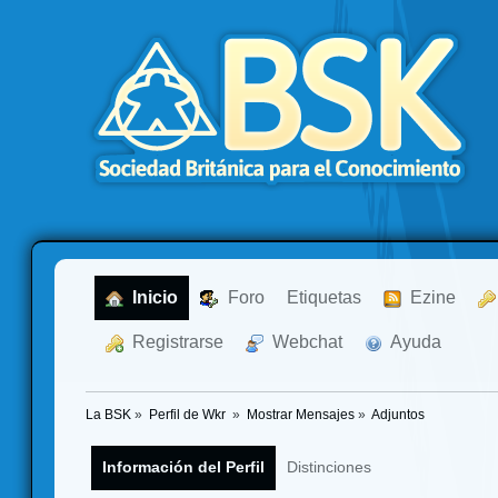
  Inicio
  Foro
Etiquetas
  Ezine
  Registrarse
  Webchat
  Ayuda
La BSK
»
Perfil de Wkr 
»
Mostrar Mensajes
»
Adjuntos
Información del Perfil
Distinciones