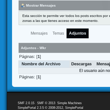
Mostrar Mensajes
Esta sección te permite ver todos los posts escritos por
zonas a las que tienes acceso en este momento.
Mensajes
Temas
Adjuntos
Adjuntos - Wkr
Páginas: [
1
]
Nombre del Archivo
Descargas
Mensa
El usuario aún no
Páginas: [
1
]
SMF 2.0.15
|
SMF © 2013
,
Simple Machines
SimplePortal 2.3.5 © 2008-2012, SimplePortal