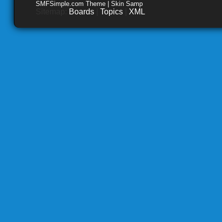
SMFSimple.com Theme | Skin Samp
Sitemap:
Boards
|
Topics
|
XML