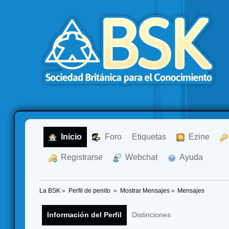
  Inicio
  Foro
Etiquetas
  Ezine
  Registrarse
  Webchat
  Ayuda
La BSK
»
Perfil de penito 
»
Mostrar Mensajes
»
Mensajes
Información del Perfil
Distinciones