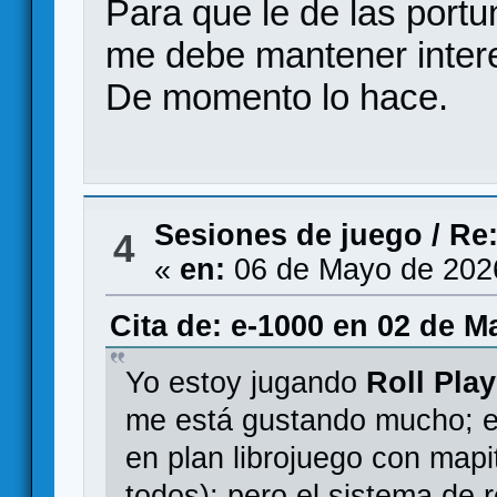
Para que le de las portu
me debe mantener inter
De momento lo hace.
Sesiones de juego
/
Re:
4
«
en:
06 de Mayo de 202
Cita de: e-1000 en 02 de M
Yo estoy jugando
Roll Pla
me está gustando mucho; es
en plan librojuego con mapi
todos); pero el sistema de