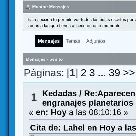
Mostrar Mensajes
Esta sección te permite ver todos los posts escritos por
zonas a las que tienes acceso en este momento.
Mensajes
Temas
Adjuntos
Mensajes - penito
Páginas: [
1
]
2
3
...
39
>>
Kedadas
/
Re:Aparecen 
1
engranajes planetarios
«
en:
Hoy
a las 08:10:16 »
Cita de: Lahel en
Hoy
a las