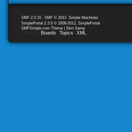
SMF 2.0.15
|
SMF © 2013
,
Simple Machines
SimplePortal 2.3.5 © 2008-2012, SimplePortal
SMFSimple.com Theme | Skin Samp
Sitemap:
Boards
|
Topics
|
XML