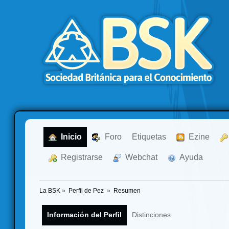
  Inicio
  Foro
Etiquetas
  Ezine
  Registrarse
  Webchat
  Ayuda
La BSK
»
Perfil de Pez 
»
Resumen
Información del Perfil
Distinciones