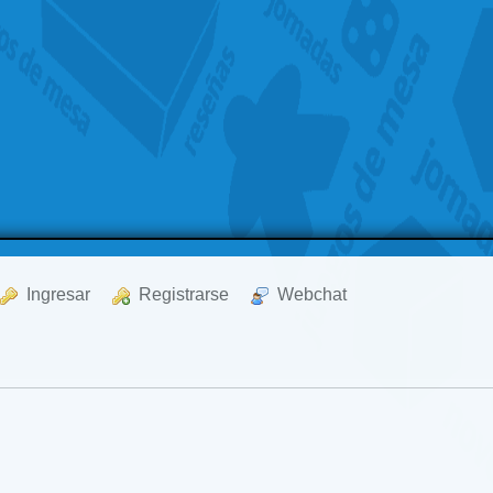
  Ingresar
  Registrarse
  Webchat