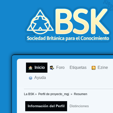
  Inicio
  Foro
Etiquetas
  Ezine
  Ayuda
La BSK
»
Perfil de proyecto_mgj 
»
Resumen
Información del Perfil
Distinciones