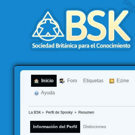
  Inicio
  Foro
Etiquetas
  Ezine
  Ayuda
La BSK
»
Perfil de Spooky 
»
Resumen
Información del Perfil
Distinciones