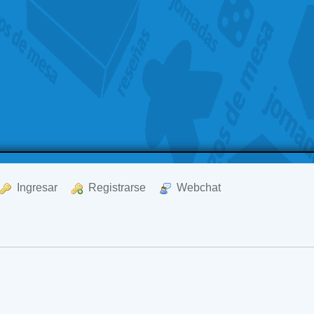
  Ingresar
  Registrarse
  Webchat