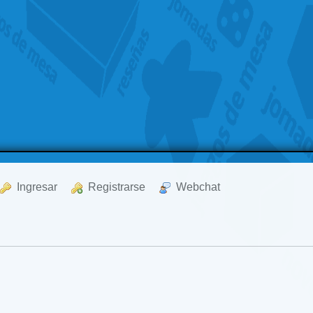
  Ingresar
  Registrarse
  Webchat