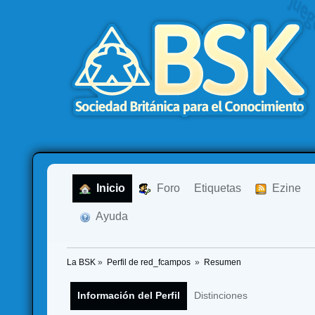
  Inicio
  Foro
Etiquetas
  Ezine
  Ayuda
La BSK
»
Perfil de red_fcampos 
»
Resumen
Información del Perfil
Distinciones