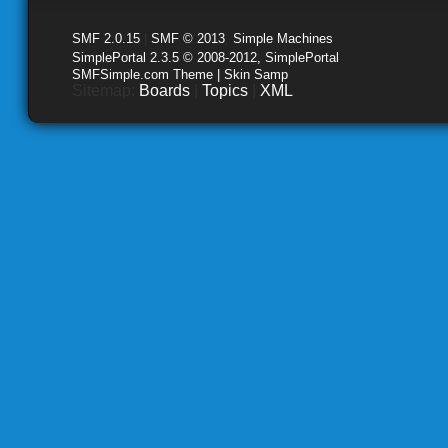
SMF 2.0.15
|
SMF © 2013
,
Simple Machines
SimplePortal 2.3.5 © 2008-2012, SimplePortal
SMFSimple.com Theme | Skin Samp
Sitemap:
Boards
|
Topics
|
XML