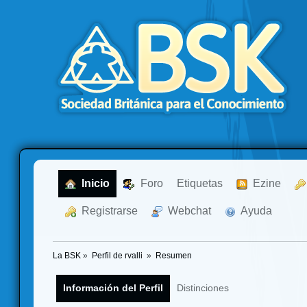
  Inicio
  Foro
Etiquetas
  Ezine
  Registrarse
  Webchat
  Ayuda
La BSK
»
Perfil de rvalli 
»
Resumen
Información del Perfil
Distinciones