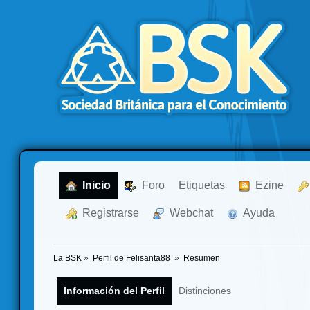
  Inicio
  Foro
Etiquetas
  Ezine
  Registrarse
  Webchat
  Ayuda
La BSK
»
Perfil de Felisanta88 
»
Resumen
Información del Perfil
Distinciones