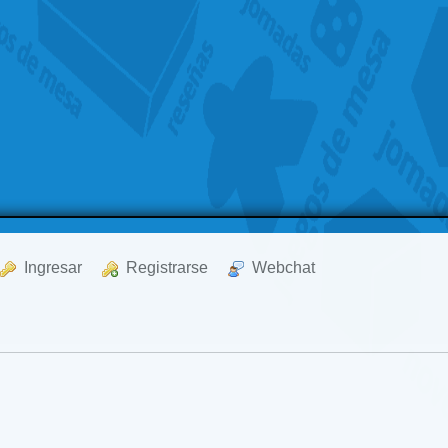
  Ingresar
  Registrarse
  Webchat