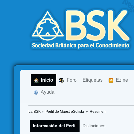
  Inicio
  Foro
Etiquetas
  Ezine
  Ayuda
La BSK
»
Perfil de MaestroSolista 
»
Resumen
Información del Perfil
Distinciones