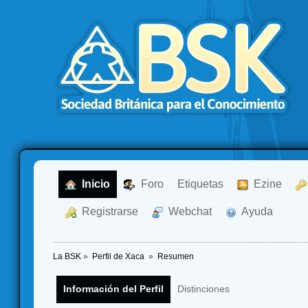
  Inicio
  Foro
Etiquetas
  Ezine
  Registrarse
  Webchat
  Ayuda
La BSK
»
Perfil de Xaca 
»
Resumen
Información del Perfil
Distinciones