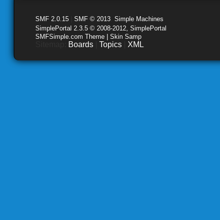
SMF 2.0.15
|
SMF © 2013
,
Simple Machines
SimplePortal 2.3.5 © 2008-2012, SimplePortal
SMFSimple.com Theme | Skin Samp
Sitemap:
Boards
|
Topics
|
XML