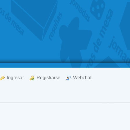
  Ingresar
  Registrarse
  Webchat