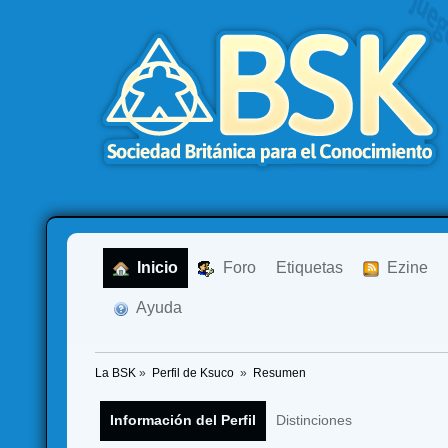
  Inicio
  Foro
Etiquetas
  Ezine
  Ayuda
La BSK
»
Perfil de Ksuco 
»
Resumen
Información del Perfil
Distinciones