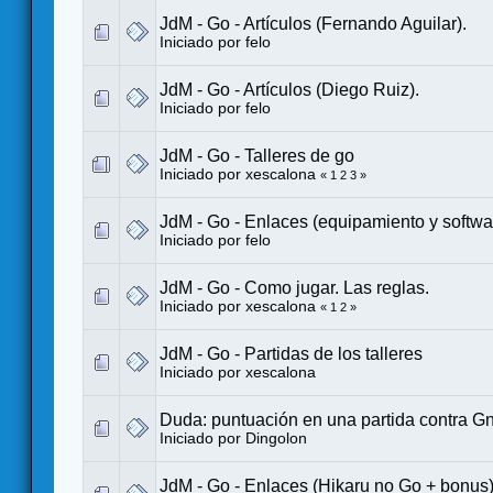
JdM - Go - Artículos (Fernando Aguilar).
Iniciado por
felo
JdM - Go - Artículos (Diego Ruiz).
Iniciado por
felo
JdM - Go - Talleres de go
Iniciado por
xescalona
«
1
2
3
»
JdM - Go - Enlaces (equipamiento y softwa
Iniciado por
felo
JdM - Go - Como jugar. Las reglas.
Iniciado por
xescalona
«
1
2
»
JdM - Go - Partidas de los talleres
Iniciado por
xescalona
Duda: puntuación en una partida contra G
Iniciado por
Dingolon
JdM - Go - Enlaces (Hikaru no Go + bonus)