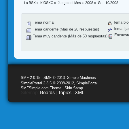
La BSK
»
KIOSKO
»
Juego del Mes
»
2008
»
Go - 10/2008
Tema normal
Tema blo
Tema fija
Tema candente (Más de 20 respuestas)
Encuest
Tema muy candente (Más de 50 respuestas)
SMF 2.0.15
|
SMF © 2013
,
Simple Machines
SimplePortal 2.3.5 © 2008-2012, SimplePortal
SMFSimple.com Theme | Skin Samp
Sitemap:
Boards
|
Topics
|
XML