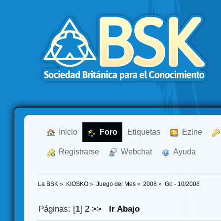
  Inicio
  Foro
Etiquetas
  Ezine
  Registrarse
  Webchat
  Ayuda
La BSK
»
KIOSKO
»
Juego del Mes
»
2008
»
Go - 10/2008
Páginas: [
1
]
2
>>
Ir Abajo