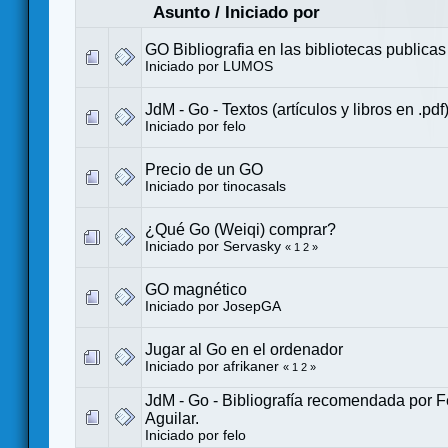
Asunto
/
Iniciado por
GO Bibliografia en las bibliotecas publica
Iniciado por
LUMOS
JdM - Go - Textos (artículos y libros en .pdf)
Iniciado por
felo
Precio de un GO
Iniciado por
tinocasals
¿Qué Go (Weiqi) comprar?
Iniciado por
Servasky
«
1
2
»
GO magnético
Iniciado por
JosepGA
Jugar al Go en el ordenador
Iniciado por
afrikaner
«
1
2
»
JdM - Go - Bibliografía recomendada por 
Aguilar.
Iniciado por
felo