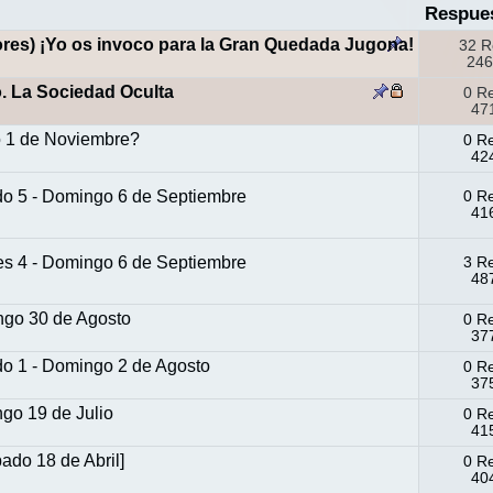
Respue
res) ¡Yo os invoco para la Gran Quedada Jugona!
32 R
246
o. La Sociedad Oculta
0 R
471
o 1 de Noviembre?
0 R
424
do 5 - Domingo 6 de Septiembre
0 R
416
es 4 - Domingo 6 de Septiembre
3 R
487
ngo 30 de Agosto
0 R
377
do 1 - Domingo 2 de Agosto
0 R
375
go 19 de Julio
0 R
415
ado 18 de Abril]
0 R
404