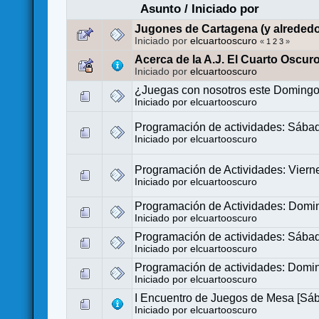
Asunto
/
Iniciado por
Jugones de Cartagena (y alrededo
Iniciado por
elcuartooscuro
«
1
2
3
»
Acerca de la A.J. El Cuarto Oscur
Iniciado por
elcuartooscuro
¿Juegas con nosotros este Doming
Iniciado por
elcuartooscuro
Programación de actividades: Sába
Iniciado por
elcuartooscuro
Programación de Actividades: Viern
Iniciado por
elcuartooscuro
Programación de Actividades: Domi
Iniciado por
elcuartooscuro
Programación de actividades: Sába
Iniciado por
elcuartooscuro
Programación de actividades: Domin
Iniciado por
elcuartooscuro
I Encuentro de Juegos de Mesa [Sáb
Iniciado por
elcuartooscuro