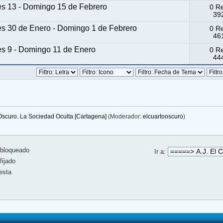
es 13 - Domingo 15 de Febrero
0 R
392
es 30 de Enero - Domingo 1 de Febrero
0 R
461
es 9 - Domingo 11 de Enero
0 R
444
 Oscuro. La Sociedad Oculta [Cartagena]
(Moderador:
elcuartooscuro
)
bloqueado
Ir a:
ijado
esta