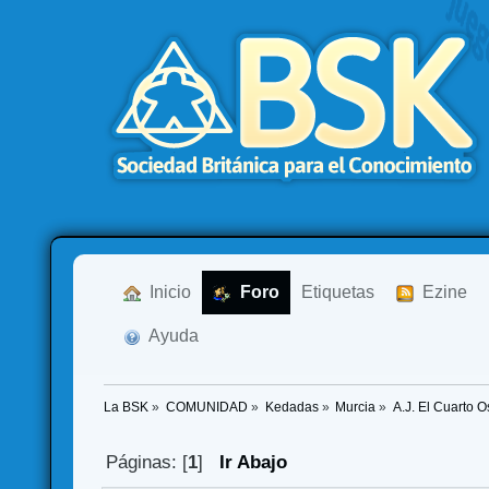
  Inicio
  Foro
Etiquetas
  Ezine
  Ayuda
La BSK
»
COMUNIDAD
»
Kedadas
»
Murcia
»
A.J. El Cuarto 
Páginas: [
1
]
Ir Abajo