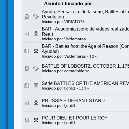
Asunto
/
Iniciado por
Ayuda, Pensacola, de la serie; Battles of 
Revolution
Iniciado por
VIRIATO75
BAR - Academia (serie de videos realiza
Real)
Iniciado por
Valdemaras
BAR - Battles from the Age of Reason (C
Ayudas)
Iniciado por
Valdemaras
«
1
2
»
BATTLE OF LOBOSITZ, OCTOBER 1, 17
Iniciado por
corsariohierro
Serie BATTLES OF THE AMERICAN RE
Iniciado por
fjordi1
«
1
2
3
»
PRUSSIA'S DEFIANT STAND
Iniciado por
fjordi1
POUR DIEU ET POUR LE ROY
Iniciado por
fjordi1