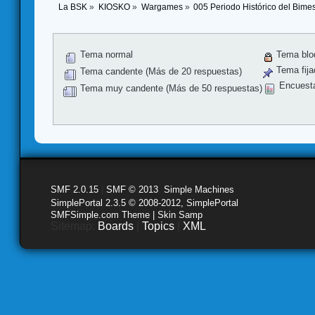
La BSK
»
KIOSKO
»
Wargames
»
005 Periodo Histórico del Bimest
Tema normal
Tema blo
Tema fija
Tema candente (Más de 20 respuestas)
Encuest
Tema muy candente (Más de 50 respuestas)
SMF 2.0.15
|
SMF © 2013
,
Simple Machines
SimplePortal 2.3.5 © 2008-2012, SimplePortal
SMFSimple.com Theme | Skin Samp
Sitemap:
Boards
|
Topics
|
XML