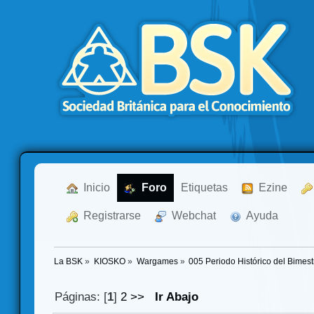
  Inicio
  Foro
Etiquetas
  Ezine
  Registrarse
  Webchat
  Ayuda
La BSK
»
KIOSKO
»
Wargames
»
005 Periodo Histórico del Bimestr
Páginas: [
1
]
2
>>
Ir Abajo