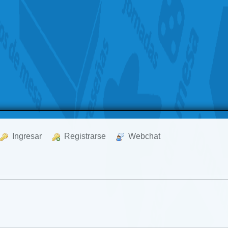
  Ingresar
  Registrarse
  Webchat