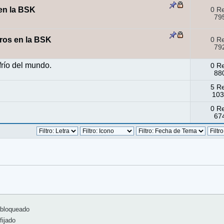
en la BSK
0 R
795
os en la BSK
0 R
792
frío del mundo.
0 R
880
5 R
103
0 R
674
bloqueado
ijado