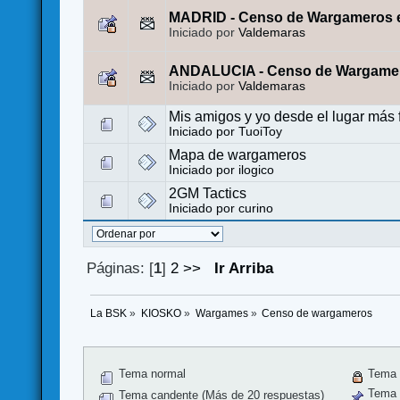
MADRID - Censo de Wargameros 
Iniciado por
Valdemaras
ANDALUCIA - Censo de Wargamer
Iniciado por
Valdemaras
Mis amigos y yo desde el lugar más 
Iniciado por
TuoiToy
Mapa de wargameros
Iniciado por
ilogico
2GM Tactics
Iniciado por
curino
Páginas: [
1
]
2
>>
Ir Arriba
La BSK
»
KIOSKO
»
Wargames
»
Censo de wargameros
Tema normal
Tema 
Tema f
Tema candente (Más de 20 respuestas)