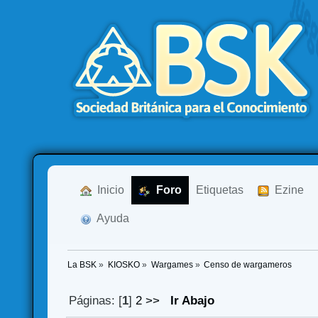
  Inicio
  Foro
Etiquetas
  Ezine
  Ayuda
La BSK
»
KIOSKO
»
Wargames
»
Censo de wargameros
Páginas: [
1
]
2
>>
Ir Abajo