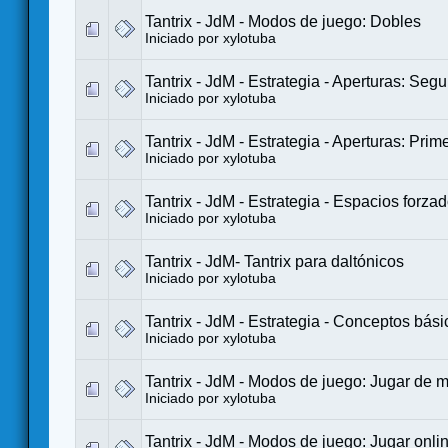
Tantrix - JdM - Modos de juego: Dobles
Iniciado por
xylotuba
Tantrix - JdM - Estrategia - Aperturas: Seg
Iniciado por
xylotuba
Tantrix - JdM - Estrategia - Aperturas: Prim
Iniciado por
xylotuba
Tantrix - JdM - Estrategia - Espacios forza
Iniciado por
xylotuba
Tantrix - JdM- Tantrix para daltónicos
Iniciado por
xylotuba
Tantrix - JdM - Estrategia - Conceptos bási
Iniciado por
xylotuba
Tantrix - JdM - Modos de juego: Jugar de 
Iniciado por
xylotuba
Tantrix - JdM - Modos de juego: Jugar onli